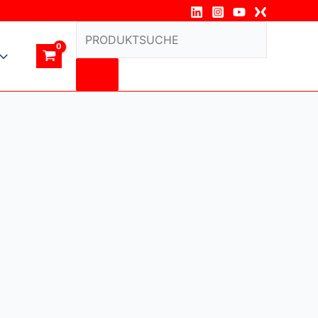
Products
search