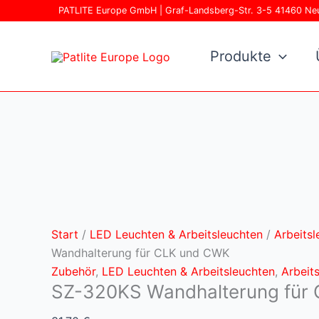
Zum
SZ-
PATLITE Europe GmbH | Graf-Landsberg-Str. 3-5 41460 Ne
Inhalt
320KS
springen
Wandhalterung
Produkte
für
CLK
und
CWK
Menge
Start
/
LED Leuchten & Arbeitsleuchten
/
Arbeitsl
Wandhalterung für CLK und CWK
Zubehör
,
LED Leuchten & Arbeitsleuchten
,
Arbeit
SZ-320KS Wandhalterung für