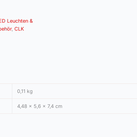
ED Leuchten &
behör
,
CLK
0,11 kg
4,48 × 5,6 × 7,4 cm