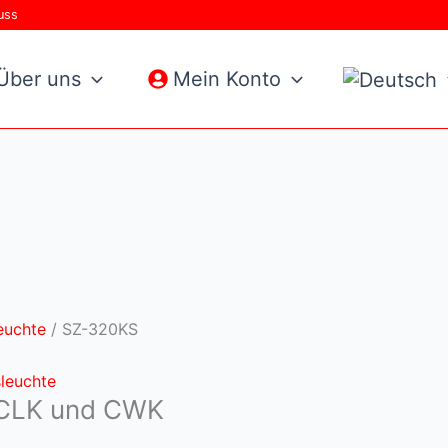
uss
Über uns
Mein Konto
euchte
/ SZ-320KS
sleuchte
 CLK und CWK