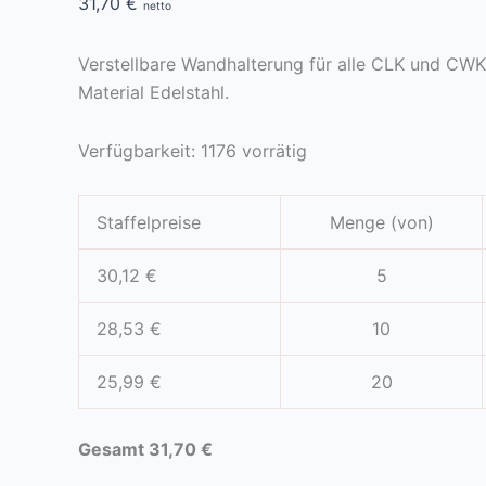
31,70
€
netto
Verstellbare Wandhalterung für alle CLK und CWK
Material Edelstahl.
Verfügbarkeit:
1176 vorrätig
Staffelpreise
Menge (von)
30,12
€
5
28,53
€
10
25,99
€
20
Gesamt
31,70
€