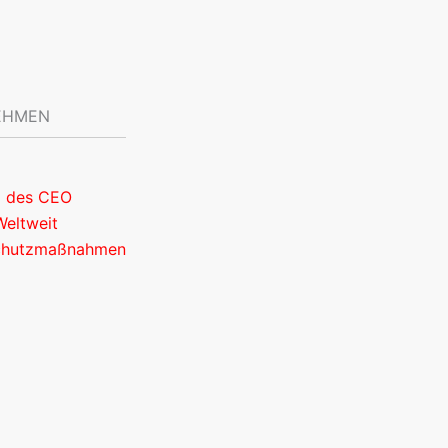
EHMEN
g des CEO
Weltweit
chutzmaßnahmen