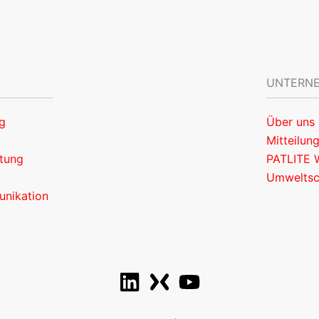
UNTERN
g
Über uns
Mitteilun
rtung
PATLITE 
Umwelts
nikation