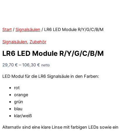
Start
/
Signalsäulen
/ LR6 LED Module R/Y/G/C/B/M
Signalsäulen
,
Zubehör
LR6 LED Module R/Y/G/C/B/M
29,70
€
–
106,30
€
netto
LED Modul für die LR6 Signalsäule in den Farben:
rot
orange
grün
blau
klar/weiß
Alternativ sind eine klare Linse mit farbigen LEDs sowie ein