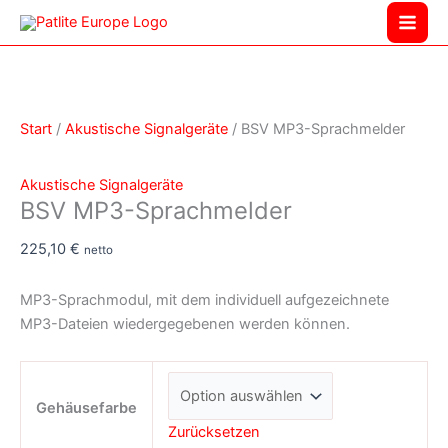
Zum
BSV
Inhalt
MP3-
springen
Sprachmelder
Menge
Start
/
Akustische Signalgeräte
/ BSV MP3-Sprachmelder
Akustische Signalgeräte
BSV MP3-Sprachmelder
225,10
€
netto
MP3-Sprachmodul, mit dem individuell aufgezeichnete
MP3-Dateien wiedergegebenen werden können.
Gehäusefarbe
Zurücksetzen